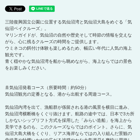
ログイン
三陸復興国立公園に位置する気仙沼湾と気仙沼大島をめぐる「気
仙沼ベイクルーズ」。
マリンガイドが、気仙沼の自然や歴史そして時節の情報を交えな
がら、心に残るクルーズの時間をご提供します。
ウミネコの餌付け体験も楽しめるため、幅広い年代に人気の海上
観光です。
青く穏やかな気仙沼湾を船から眺めながら、海上ならではの景色
をお楽しみください。
🚢気仙沼発着コース（所要時間：約50分）
気仙沼観光の定番となる、港から出航する周遊コース。
気仙沼内湾を出て、漁船群が係留される港の風景を横目に進み、
気仙沼湾横断橋をくぐり抜けます。航路の途中では、日本で3カ所
しかないシップリフト方式を採用した「みらい造船」を海上から
見学できるのも、このクルーズならではのポイント。さらに、気
仙沼大島大橋をくぐり、リアス海岸ならではの入り組んだ景観の