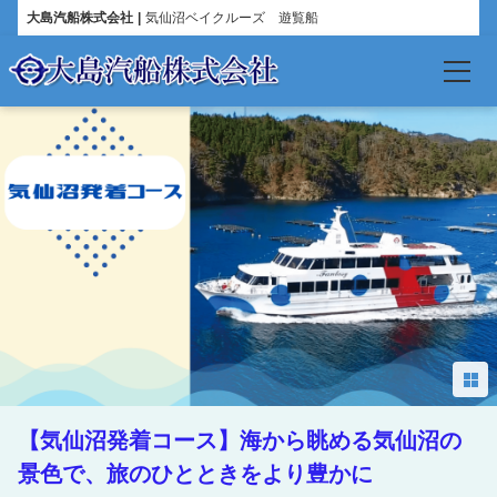
大島汽船株式会社
気仙沼ベイクルーズ 遊覧船
言語
日本語
English
한국어
简体中文
繁體中文
【気仙沼発着コース】海から眺める気仙沼の
Español
景色で、旅のひとときをより豊かに
Français