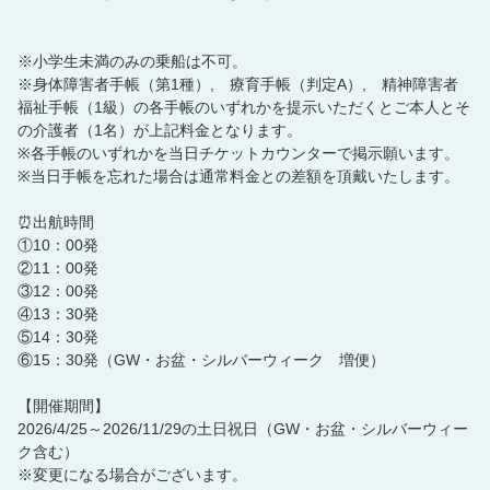
※小学生未満のみの乗船は不可。
※身体障害者手帳（第1種）, 療育手帳（判定A）, 精神障害者
福祉手帳（1級）の各手帳のいずれかを提示いただくとご本人とそ
の介護者（1名）が上記料金となります。
※各手帳のいずれかを当日チケットカウンターで掲示願います。
※当日手帳を忘れた場合は通常料金との差額を頂戴いたします。
⏰出航時間
①10：00発
②11：00発
③12：00発
④13：30発
⑤14：30発
⑥15：30発（GW・お盆・シルバーウィーク 増便）
【開催期間】
2026/4/25～2026/11/29の土日祝日（GW・お盆・シルバーウィー
ク含む）
※変更になる場合がございます。