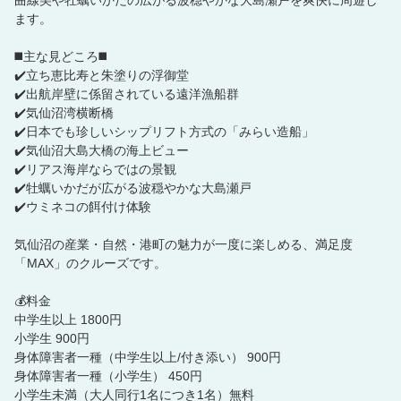
曲線美や牡蠣いかだの広がる波穏やかな大島瀬戸を爽快に周遊し
ます。
◼️主な見どころ◼️
✔️立ち恵比寿と朱塗りの浮御堂
✔️出航岸壁に係留されている遠洋漁船群
✔️気仙沼湾横断橋
✔️日本でも珍しいシップリフト方式の「みらい造船」
✔️気仙沼大島大橋の海上ビュー
✔️リアス海岸ならではの景観
✔️牡蠣いかだが広がる波穏やかな大島瀬戸
✔️ウミネコの餌付け体験
気仙沼の産業・自然・港町の魅力が一度に楽しめる、満足度
「MAX」のクルーズです。
💰料金
中学生以上 1800円
小学生 900円
身体障害者一種（中学生以上/付き添い） 900円
身体障害者一種（小学生） 450円
小学生未満（大人同行1名につき1名）無料