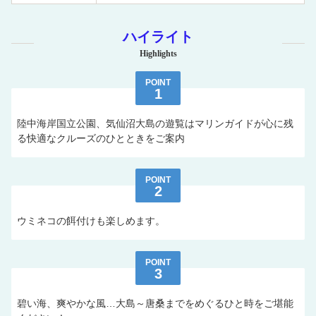
ハイライト
Highlights
POINT
1
陸中海岸国立公園、気仙沼大島の遊覧はマリンガイドが心に残
る快適なクルーズのひとときをご案内
POINT
2
ウミネコの餌付けも楽しめます。
POINT
3
碧い海、爽やかな風…大島～唐桑までをめぐるひと時をご堪能