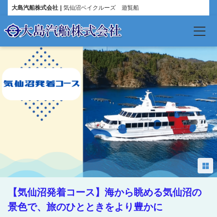
大島汽船株式会社
気仙沼ベイクルーズ 遊覧船
言語
日本語
English
한국어
简体中文
繁體中文
【気仙沼発着コース】海から眺める気仙沼の
Español
景色で、旅のひとときをより豊かに
Français