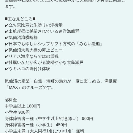
曲線美や牡蠣いかだの広がる波穏やかな大島瀬戸を爽快に周遊し
ます。
◼️主な見どころ◼️
✔️立ち恵比寿と朱塗りの浮御堂
✔️出航岸壁に係留されている遠洋漁船群
✔️気仙沼湾横断橋
✔️日本でも珍しいシップリフト方式の「みらい造船」
✔️気仙沼大島大橋の海上ビュー
✔️リアス海岸ならではの景観
✔️牡蠣いかだが広がる波穏やかな大島瀬戸
✔️ウミネコの餌付け体験
気仙沼の産業・自然・港町の魅力が一度に楽しめる、満足度
「MAX」のクルーズです。
💰料金
中学生以上 1800円
小学生 900円
身体障害者一種（中学生以上/付き添い） 900円
身体障害者一種（小学生） 450円
小学生未満（大人同行1名につき1名）無料