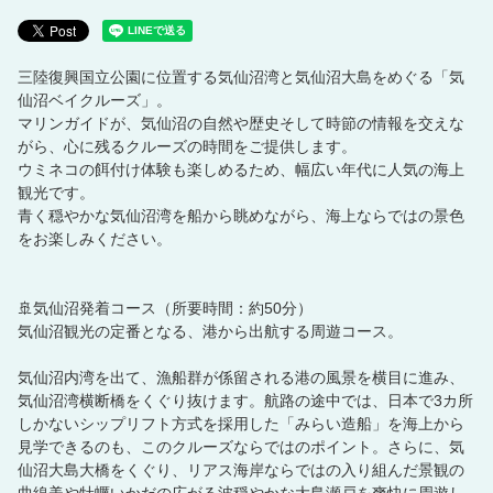
ログイン
三陸復興国立公園に位置する気仙沼湾と気仙沼大島をめぐる「気
仙沼ベイクルーズ」。
マリンガイドが、気仙沼の自然や歴史そして時節の情報を交えな
がら、心に残るクルーズの時間をご提供します。
ウミネコの餌付け体験も楽しめるため、幅広い年代に人気の海上
観光です。
青く穏やかな気仙沼湾を船から眺めながら、海上ならではの景色
をお楽しみください。
🚢気仙沼発着コース（所要時間：約50分）
気仙沼観光の定番となる、港から出航する周遊コース。
気仙沼内湾を出て、漁船群が係留される港の風景を横目に進み、
気仙沼湾横断橋をくぐり抜けます。航路の途中では、日本で3カ所
しかないシップリフト方式を採用した「みらい造船」を海上から
見学できるのも、このクルーズならではのポイント。さらに、気
仙沼大島大橋をくぐり、リアス海岸ならではの入り組んだ景観の