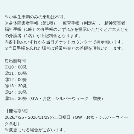
※小学生未満のみの乗船は不可。
※身体障害者手帳（第1種）, 療育手帳（判定A）, 精神障害者
福祉手帳（1級）の各手帳のいずれかを提示いただくとご本人とそ
の介護者（1名）が上記料金となります。
※各手帳のいずれかを当日チケットカウンターで掲示願います。
※当日手帳を忘れた場合は通常料金との差額を頂戴いたします。
⏰出航時間
①10：00発
②11：00発
③12：00発
④13：30発
⑤14：30発
⑥15：30発（GW・お盆・シルバーウィーク 増便）
【開催期間】
2026/4/25～2026/11/29の土日祝日（GW・お盆・シルバーウィー
ク含む）
※変更になる場合がございます。