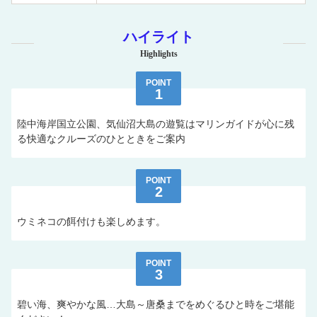
ハイライト
Highlights
POINT
1
陸中海岸国立公園、気仙沼大島の遊覧はマリンガイドが心に残
る快適なクルーズのひとときをご案内
POINT
2
ウミネコの餌付けも楽しめます。
POINT
3
碧い海、爽やかな風…大島～唐桑までをめぐるひと時をご堪能